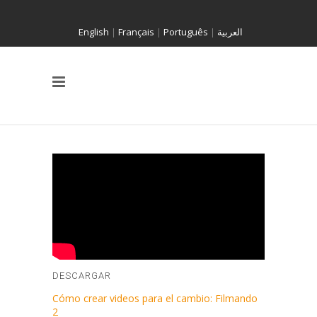
English
|
Français
|
Português
|
العربية
DESCARGAR
Cómo crear videos para el cambio: Filmando
2