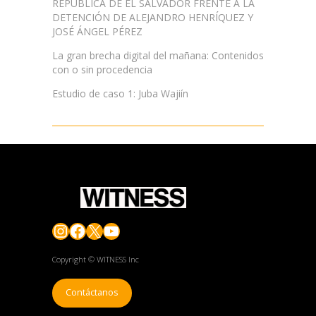
REPUBLICA DE EL SALVADOR FRENTE A LA
DETENCIÓN DE ALEJANDRO HENRÍQUEZ Y
JOSÉ ÁNGEL PÉREZ
La gran brecha digital del mañana: Contenidos
con o sin procedencia
Estudio de caso 1: Juba Wajiín
Instagram
Facebook
X
YouTube
Copyright © WITNESS Inc
Contáctanos