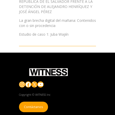
REPUBLICA DE EL SALVADOR FRENTE A LA
DETENCIÓN DE ALEJANDRO HENRÍQUEZ Y
JOSÉ ÁNGEL PÉREZ
La gran brecha digital del mañana: Contenidos
con o sin procedencia
Estudio de caso 1: Juba Wajiín
Instagram
Facebook
X
YouTube
Copyright © WITNESS Inc
Contáctanos