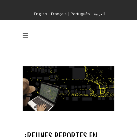
English
|
Français
|
Português
|
العربية
¿REUNES REPORTES EN