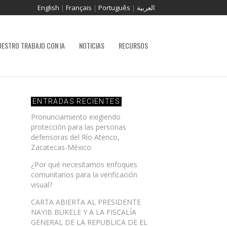
English
|
Français
|
Português
|
العربية
UESTRO TRABAJO CON IA
NOTICIAS
RECURSOS
ENTRADAS RECIENTES
Pronunciamiento exigiendo
protección para las personas
defensoras del Río Atenco,
Zacatecas-México
¿Por qué necesitamos enfoques
comunitarios para la verificación
visual?
CARTA ABIERTA AL PRESIDENTE
NAYIB BUKELE Y A LA FISCALÍA
GENERAL DE LA REPUBLICA DE EL