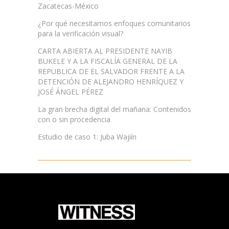
Zacatecas-México
¿Por qué necesitamos enfoques comunitarios
para la verificación visual?
CARTA ABIERTA AL PRESIDENTE NAYIB
BUKELE Y A LA FISCALÍA GENERAL DE LA
REPUBLICA DE EL SALVADOR FRENTE A LA
DETENCIÓN DE ALEJANDRO HENRÍQUEZ Y
JOSÉ ÁNGEL PÉREZ
La gran brecha digital del mañana: Contenidos
con o sin procedencia
Estudio de caso 1: Juba Wajiín