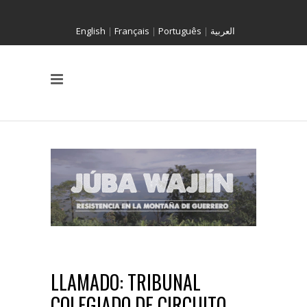
English
|
Français
|
Português
|
العربية
LLAMADO: TRIBUNAL
COLEGIADO DE CIRCUITO