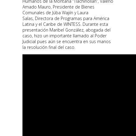
Humanos de la Montaña “Tlachinollan”, Valerio
Amado Mauro, Presidente de Bienes
Comunales de Júba Wajiín y Laura
Salas, Directora de Programas para América
Latina y el Caribe de WINTESS. Durante esta
presentación Maribel González, abogada del
caso, hizo un importante llamado al Poder
Judicial pues aún se encuentra en sus manos
la resolución final del caso.