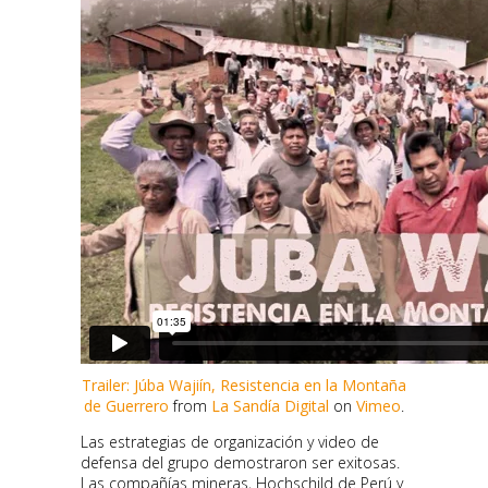
Trailer: Júba Wajiín, Resistencia en la Montaña
de Guerrero
from
La Sandía Digital
on
Vimeo
.
Las estrategias de organización y video de
defensa del grupo demostraron ser exitosas.
Las compañías mineras, Hochschild de Perú y