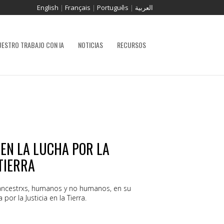
English
|
Français
|
Português
|
العربية
UESTRO TRABAJO CON IA
NOTICIAS
RECURSOS
 EN LA LUCHA POR LA
TIERRA
ancestrxs, humanos y no humanos, en su
or la Justicia en la Tierra.