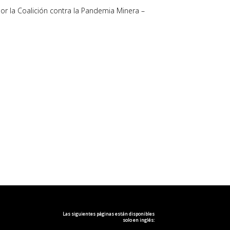
r la Coalición contra la Pandemia Minera –
Las siguientes páginas están disponibles
solo en inglés: