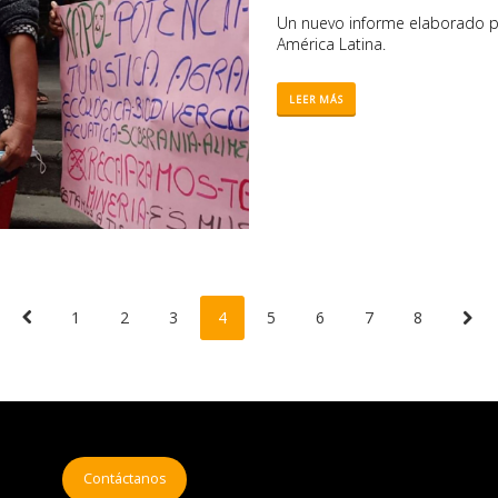
Un nuevo informe elaborado po
América Latina.
LEER MÁS
1
2
3
4
5
6
7
8
Contáctanos