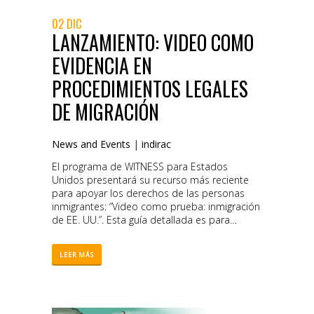
02 DIC
LANZAMIENTO: VIDEO COMO
EVIDENCIA EN
PROCEDIMIENTOS LEGALES
DE MIGRACIÓN
News and Events
|
indirac
El programa de WITNESS para Estados
Unidos presentará su recurso más reciente
para apoyar los derechos de las personas
inmigrantes: “Video como prueba: inmigración
de EE. UU.”. Esta guía detallada es para
abogados de migración y miembros de la
comunidad que buscan utilizar videos de
LEER MÁS
testigos presenciales como evidencia en
casos legales. El video puede ser una
herramienta poderosa para defender los
derechos de las personas en los
procedimientos legales de inmigración, pero