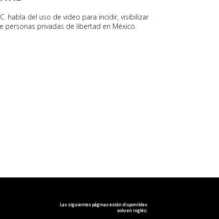
 habla del uso de video para incidir, visibilizar
 de personas privadas de libertad en México.
Las siguientes páginas están disponibles
solo en inglés: