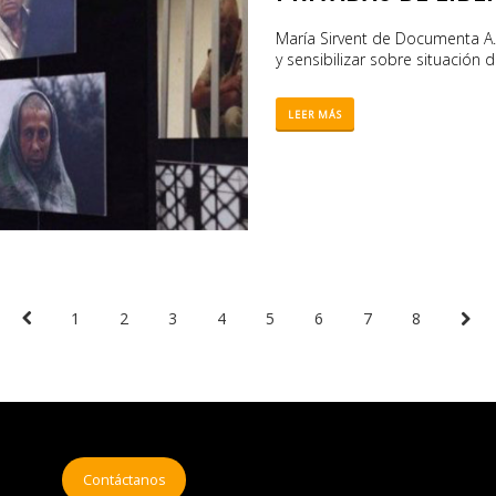
María Sirvent de Documenta A.C.
y sensibilizar sobre situación
LEER MÁS
1
2
3
4
5
6
7
8
Contáctanos