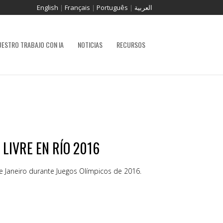
English
|
Français
|
Português
|
العربية
UESTRO TRABAJO CON IA
NOTICIAS
RECURSOS
 LIVRE EN RÍO 2016
de Janeiro durante Juegos Olímpicos de 2016.