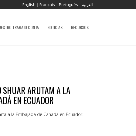
English
|
Français
|
Português
|
العربية
UESTRO TRABAJO CON IA
NOTICIAS
RECURSOS
O SHUAR ARUTAM A LA
ADÁ EN ECUADOR
arta a la Embajada de Canadá en Ecuador.