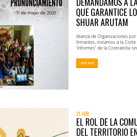
DEMANDAMOS A LA
imo de lucro cuya misión es
QUE GARANTICE L
SHUAR ARUTAM
Alianza de Organizaciones po
firmantes, instamos a la Cort
“informes” de la Contraloría sin
LEER MÁS
21 ABR
EL ROL DE LA COM
DEL TERRITORIO E