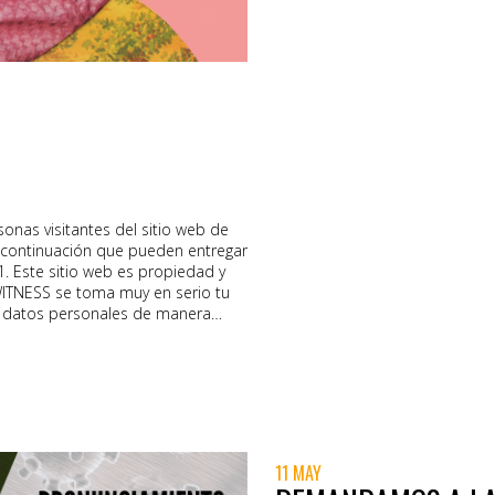
sonas visitantes del sitio web de
 continuación que pueden entregar
. Este sitio web es propiedad y
WITNESS se toma muy en serio tu
s datos personales de manera
s los datos personales que
 Este aviso de privacidad se
lados y utilizados por nosotrxs
ibes cualquier tipo de apoyo de
stro sitio web. 2. Resumen Quienes
 Qué hacemos con tus datos
es y otros sitios web Divulgación
11 MAY
erechos Contacto 3. Quiénes