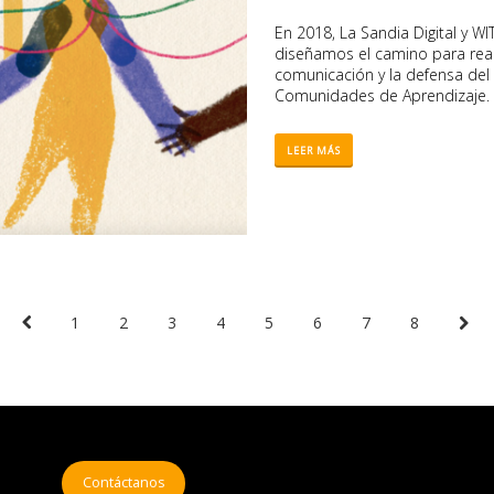
En 2018, La Sandia Digital y 
diseñamos el camino para reali
comunicación y la defensa del t
Comunidades de Aprendizaje.
LEER MÁS
1
2
3
4
5
6
7
8
Contáctanos