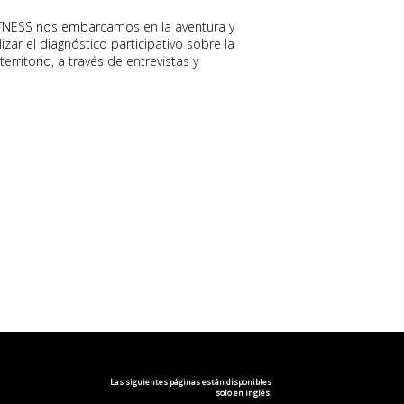
WITNESS nos embarcamos en la aventura y
zar el diagnóstico participativo sobre la
erritorio, a través de entrevistas y
Las siguientes páginas están disponibles
solo en inglés: