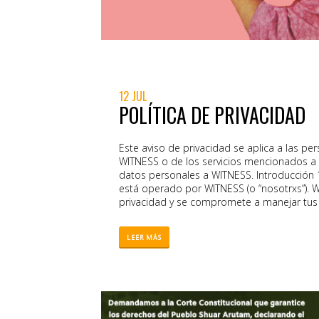
12 JUL
POLÍTICA DE PRIVACIDAD
Este aviso de privacidad se aplica a las per
WITNESS o de los servicios mencionados a
datos personales a WITNESS. Introducción 1
está operado por WITNESS (o “nosotrxs”). 
privacidad y se compromete a manejar tu
justa y segura. A continuación, describimo
recopilamos y el uso que hacemos de ellos.
LEER MÁS
aplica a todos los datos personales recopi
cuando participas en una capacitación, rec
nosotrxs (“Servicios”) o cuando visitas nue
somos Datos personales que recopilamos
personales Retención de datos Redes social
y transferencia de datos personales Tus d