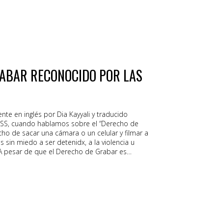
RABAR RECONOCIDO POR LAS
ente en inglés por Dia Kayyali y traducido
NESS, cuando hablamos sobre el “Derecho de
cho de sacar una cámara o un celular y filmar a
es sin miedo a ser detenidx, a la violencia u
. A pesar de que el Derecho de Grabar es
ideos para los derechos humanos y está
isiones judiciales en algunos países, las leyes
itamente este derecho. Cuando los defensores
er persona documenta actos ilícitos, tienen
lmar en secreto lo cual hace que su trabajo
a muchas personas, practicar su derecho a la
mplica sacar sus cámaras o teléfonos celulares