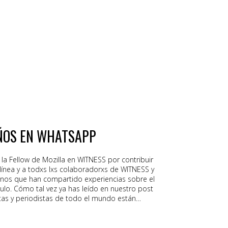
tsApp puede combatir la desinformación al
o de extremo a extremo. Consulte la otra
“Reducción de daños para WhatsApp”, para leer
usar WhatsApp de forma más segura. El
hatsApp para difundir información falsa ha
sente en las noticias. Las únicas personas
 de los mensajes de WhatsApp son el remitente
icación utiliza cifrado de extremo
ÑOS EN WHATSAPP
la Fellow de Mozilla en WITNESS por contribuir
línea y a todxs lxs colaboradorxs de WITNESS y
os que han compartido experiencias sobre el
ulo. Cómo tal vez ya has leído en nuestro post
stas y periodistas de todo el mundo están
ara comunicar y compartir contenidos e
erechos humanos. Mientras que WhatsApp no
más segura, creemos que es increíblemente