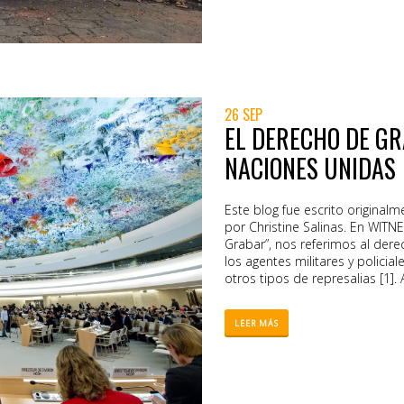
26 SEP
EL DERECHO DE G
NACIONES UNIDAS
Este blog fue escrito originalm
por Christine Salinas. En WIT
Grabar”, nos referimos al dere
los agentes militares y policial
otros tipos de represalias [1]
fundamental para el uso de v
respaldado por la ley o las dec
LEER MÁS
de otros países violan explíc
de derechos humanos y cualqui
que esconder sus cámaras o fi
sea difícil o imposible. Y par
libre expresión regularmente i