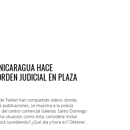
daciones para la reducción de daños en esta
te popular, cuenta con cifrado de extremo a
cluso hasta gratuito o muy barato con
or proveedores de muchos países. Pero
 funcionalidades importantes, como lo
si no la estás usando de forma apropiada,
ndo en
N NICARAGUA HACE
ORDEN JUDICIAL EN PLAZA
 de Twitter han compartido videos donde,
publicaciones, se muestra a la policía
 del centro comercial Galerías Santo Domingo
a situación como ésta, considera: Incluir
stá sucediendo? ¿Qué día y hora es? Obtener
está siendo detenida para que quede