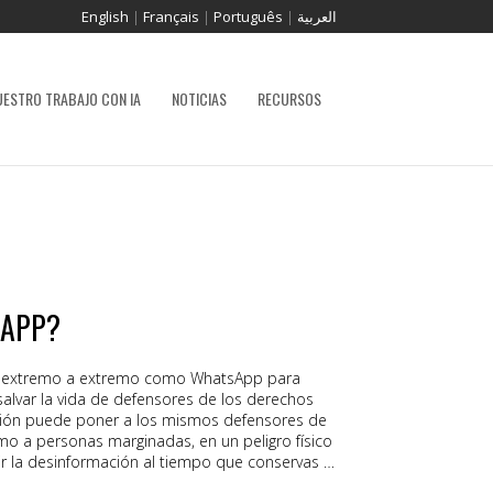
English
|
Français
|
Português
|
العربية
UESTRO TRABAJO CON IA
NOTICIAS
RECURSOS
SAPP?
 de extremo a extremo como WhatsApp para
alvar la vida de defensores de los derechos
ión puede poner a los mismos defensores de
o a personas marginadas, en un peligro físico
 la desinformación al tiempo que conservas el
 es posible. En esta publicación, compartimos