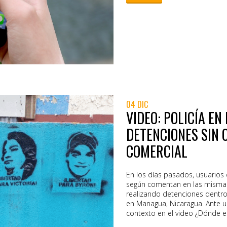
importante compartir recomen
app. WhatsApp es increíblemen
extremo, y en ocasiones es in
paquetes móviles ofrecidos p
WhatsApp está olvidándose de
hablaremos a continuación, y 
puede ser que te estés ponie
04 DIC
VIDEO: POLICÍA E
DETENCIONES SIN 
COMERCIAL
En los días pasados, usuarios
según comentan en las mismas 
realizando detenciones dentro
en Managua, Nicaragua. Ante un
contexto en el video ¿Dónde e
el nombre de la persona que 