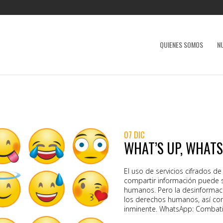
QUIENES SOMOS
N
07 DIC
WHAT’S UP, WHAT
El uso de servicios cifrados
compartir información puede s
humanos. Pero la desinformac
los derechos humanos, así com
inminente. WhatsApp: Combatir
cifrado de extremo a extremo,