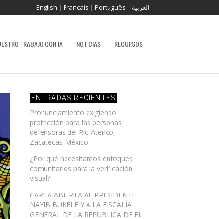
English
|
Français
|
Português
|
العربية
UESTRO TRABAJO CON IA
NOTICIAS
RECURSOS
ENTRADAS RECIENTES
Pronunciamiento exigiendo
protección para las personas
defensoras del Río Atenco,
Zacatecas-México
¿Por qué necesitamos enfoques
comunitarios para la verificación
visual?
CARTA ABIERTA AL PRESIDENTE
NAYIB BUKELE Y A LA FISCALÍA
GENERAL DE LA REPUBLICA DE EL