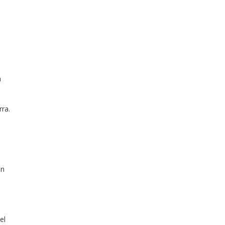
a
ra.
an
el