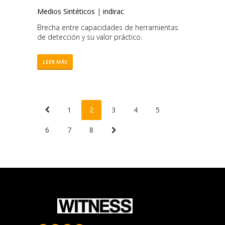
Medios Sintéticos
|
indirac
Brecha entre capacidades de herramientas
de detección y su valor práctico.
LEER MÁS
1
2
3
4
5
6
7
8