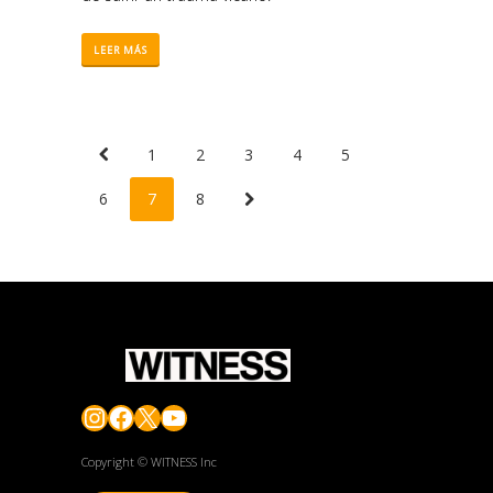
LEER MÁS
1
2
3
4
5
6
7
8
Instagram
Facebook
X
YouTube
Copyright © WITNESS Inc