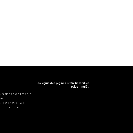
Las siguientes páginas están disponibles
solo en inglés:
unidades de trabajo
zas
ca de privacidad
o de conducta