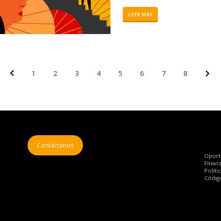
LEER MÁS
1
2
3
4
5
6
7
8
Contáctanos
Oport
Finan
Políti
Códig