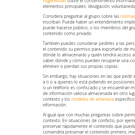
sugerencias
sobre el consentimiento informado
elementos principales: divulgación, voluntarie
Considera preguntar al grupo sobre las
normas
inscriban. Puede haber un entendimiento implí
puede hacerse público, o los miembros del gr
contenido como privado.
También puedes considerar pedirles a las per
el contenido su permiso para exportarlo de m
dónde lo almacenarás y quién tendrá acceso a
saber dónde y cómo pueden recuperar una cop
eliminen o pierdan sus propias copias.
Sin embargo, hay situaciones en las que pedir
a ti o a quienes lo está pidiendo en posiciones 
si un teléfono es confiscado y se encuentran m
de información valiosa almacenada en otro luga
contexto y los
modelos de amenaza
específico
información.
Al igual que con muchas preguntas sobre perm
contexto. En situaciones de conflicto, por eje
preservar rápidamente el contenido que pueda
convendría preservar el contenido primero, man