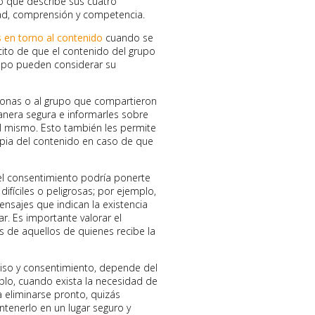
 que describe sus cuatro
dad, comprensión y competencia.
 en torno al contenido
cuando se
cito de que el contenido del grupo
upo pueden considerar su
sonas o al grupo que compartieron
anera segura e informarles sobre
l mismo. Esto también les permite
ia del contenido en caso de que
 el consentimiento podría ponerte
difíciles o peligrosas; por ejemplo,
ensajes que indican la existencia
r. Es importante valorar el
s de aquellos de quienes recibe la
iso y consentimiento, depende del
mplo, cuando exista la necesidad de
 eliminarse pronto, quizás
tenerlo en un lugar seguro y