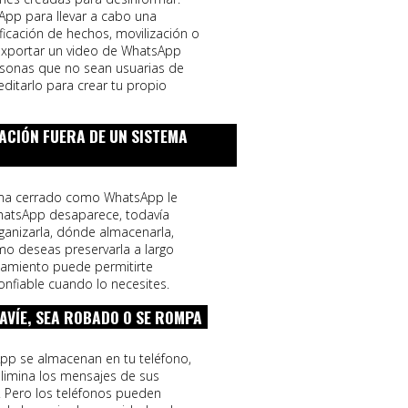
App para llevar a cabo una
ificación de hechos, movilización o
 exportar un video de WhatsApp
rsonas que no sean usuarias de
ditarlo para crear tu propio
CIÓN FUERA DE UN SISTEMA
ema cerrado como WhatsApp le
WhatsApp desaparece, todavía
ganizarla, dónde almacenarla,
mo deseas preservarla a largo
namiento puede permitirte
onfiable cuando lo necesites.
RAVÍE, SEA ROBADO O SE ROMPA
pp se almacenan en tu teléfono,
limina los mensajes de sus
s. Pero los teléfonos pueden