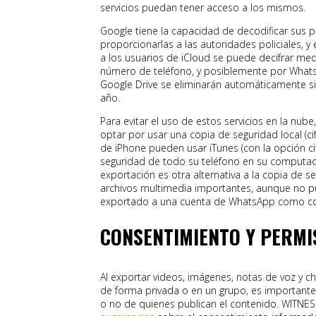
servicios puedan tener acceso a los mismos.
Google tiene la capacidad de decodificar sus p
proporcionarlas a las autoridades policiales, y
a los usuarios de iCloud se puede decifrar med
número de teléfono, y posiblemente por Whats
Google Drive se eliminarán automáticamente si
año.
Para evitar el uso de estos servicios en la nub
optar por usar una copia de seguridad local (ci
de iPhone pueden usar iTunes (con la opción ci
seguridad de todo su teléfono en su computad
exportación es otra alternativa a la copia de 
archivos multimedia importantes, aunque no p
exportado a una cuenta de WhatsApp como co
CONSENTIMIENTO Y PERMI
Al exportar videos, imágenes, notas de voz y c
de forma privada o en un grupo, es importante
o no de quienes publican el contenido. WITNE