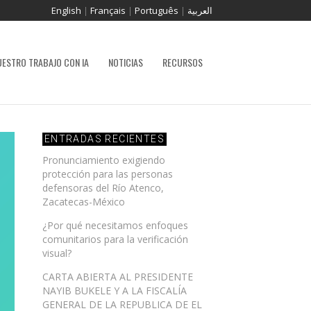
English
|
Français
|
Português
|
العربية
UESTRO TRABAJO CON IA
NOTICIAS
RECURSOS
ENTRADAS RECIENTES
Pronunciamiento exigiendo
protección para las personas
defensoras del Río Atenco,
Zacatecas-México
¿Por qué necesitamos enfoques
comunitarios para la verificación
visual?
CARTA ABIERTA AL PRESIDENTE
NAYIB BUKELE Y A LA FISCALÍA
GENERAL DE LA REPUBLICA DE EL