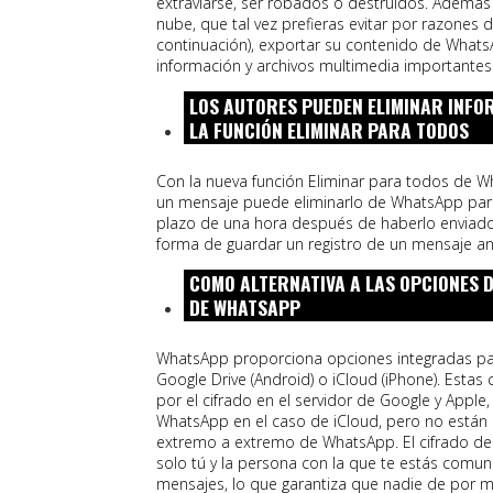
extraviarse, ser robados o destruidos. Además 
nube, que tal vez prefieras evitar por razones 
continuación), exportar su contenido de What
información y archivos multimedia importantes
LOS AUTORES PUEDEN ELIMINAR INF
LA FUNCIÓN ELIMINAR PARA TODOS
Con la nueva función Eliminar para todos de W
un mensaje puede eliminarlo de WhatsApp para
plazo de una hora después de haberlo enviado
forma de guardar un registro de un mensaje a
COMO ALTERNATIVA A LAS OPCIONES D
DE WHATSAPP
WhatsApp proporciona opciones integradas par
Google Drive (Android) o iCloud (iPhone). Estas
por el cifrado en el servidor de Google y Apple
WhatsApp en el caso de iCloud, pero no están 
extremo a extremo de WhatsApp. El cifrado de
solo tú y la persona con la que te estás comu
mensajes, lo que garantiza que nadie de por m