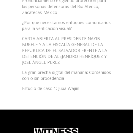
Pronunciamiento exigiendo protección para
las personas defensoras del Río Atenco,
Zacatecas-México
¿Por qué necesitamos enfoques comunitarios
para la verificación visual?
CARTA ABIERTA AL PRESIDENTE NAYIB
BUKELE Y A LA FISCALÍA GENERAL DE LA
REPUBLICA DE EL SALVADOR FRENTE A LA
DETENCIÓN DE ALEJANDRO HENRÍQUEZ Y
JOSÉ ÁNGEL PÉREZ
La gran brecha digital del mañana: Contenidos
con o sin procedencia
Estudio de caso 1: Juba Wajiín