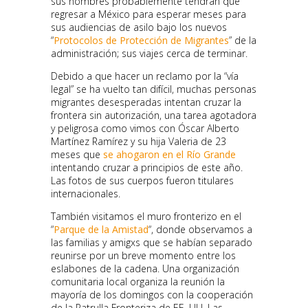
sus nombres probablemente tendrán que
regresar a México para esperar meses para
sus audiencias de asilo bajo los nuevos
“
Protocolos de Protección de Migrantes
” de la
administración; sus viajes cerca de terminar.
Debido a que hacer un reclamo por la “vía
legal” se ha vuelto tan difícil, muchas personas
migrantes desesperadas intentan cruzar la
frontera sin autorización, una tarea agotadora
y peligrosa como vimos con Óscar Alberto
Martínez Ramírez y su hija Valeria de 23
meses que
se ahogaron en el Río Grande
intentando cruzar a principios de este año.
Las fotos de sus cuerpos fueron titulares
internacionales.
También visitamos el muro fronterizo en el
“
Parque de la Amistad
“, donde observamos a
las familias y amigxs que se habían separado
reunirse por un breve momento entre los
eslabones de la cadena. Una organización
comunitaria local organiza la reunión la
mayoría de los domingos con la cooperación
de la Patrulla Fronteriza de EE. UU. Las