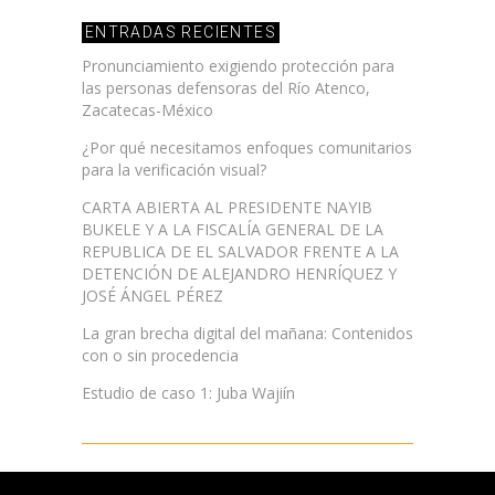
ENTRADAS RECIENTES
Pronunciamiento exigiendo protección para
las personas defensoras del Río Atenco,
Zacatecas-México
¿Por qué necesitamos enfoques comunitarios
para la verificación visual?
CARTA ABIERTA AL PRESIDENTE NAYIB
BUKELE Y A LA FISCALÍA GENERAL DE LA
REPUBLICA DE EL SALVADOR FRENTE A LA
DETENCIÓN DE ALEJANDRO HENRÍQUEZ Y
JOSÉ ÁNGEL PÉREZ
La gran brecha digital del mañana: Contenidos
con o sin procedencia
Estudio de caso 1: Juba Wajiín