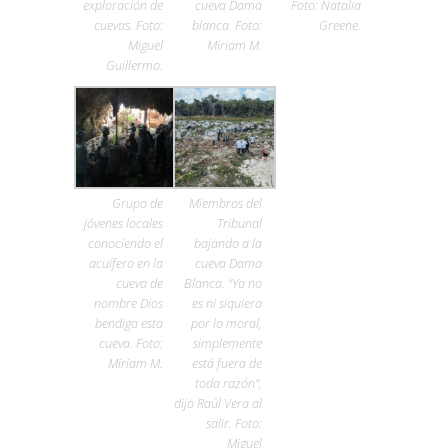
exploración de
cueva Dama
Foto: Natalia
cuevas. Foto:
blanca. Foto:
Greene.
Miguel
Miriam M.
Guillermo.
Grupo de
Miembros del
jóvenes locales
Tribunal
conociendo el
bajando a la
acuífero en la
cueva Dama
cueva de
Blanca. “Ya no
nombre Dios
es ni siquiera
bendiga esta
por lo moral,
cueva. Foto:
simplemente
Miriam M.
está fuera de
toda razón”,
dijo Raúl Vera al
salir. Foto:
Miguel