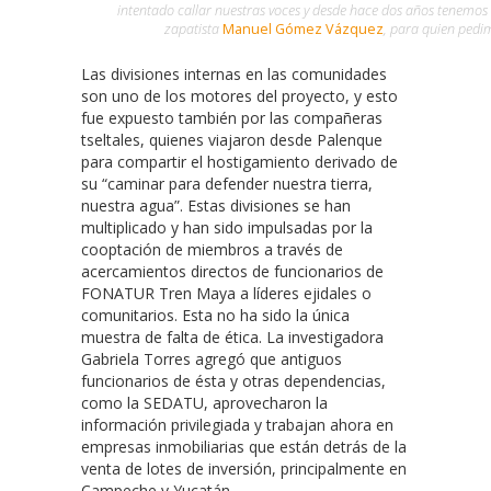
intentado callar nuestras voces y desde hace dos años tenemo
zapatista
Manuel Gómez Vázquez
, para quien pedim
Las divisiones internas en las comunidades
son uno de los motores del proyecto, y esto
fue expuesto también por las compañeras
tseltales, quienes viajaron desde Palenque
para compartir el hostigamiento derivado de
su “caminar para defender nuestra tierra,
nuestra agua”. Estas divisiones se han
multiplicado y han sido impulsadas por la
cooptación de miembros a través de
acercamientos directos de funcionarios de
FONATUR Tren Maya a líderes ejidales o
comunitarios. Esta no ha sido la única
muestra de falta de ética. La investigadora
Gabriela Torres agregó que antiguos
funcionarios de ésta y otras dependencias,
como la SEDATU, aprovecharon la
información privilegiada y trabajan ahora en
empresas inmobiliarias que están detrás de la
venta de lotes de inversión, principalmente en
Campeche y Yucatán.