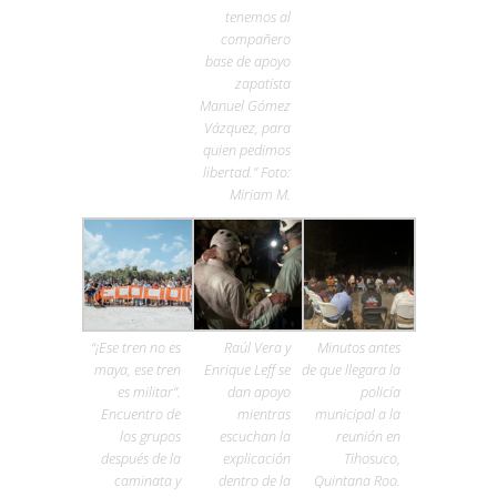
tenemos al
compañero
base de apoyo
zapatista
Manuel Gómez
Vázquez, para
quien pedimos
libertad.” Foto:
Miriam M.
“¡Ese tren no es
Raúl Vera y
Minutos antes
maya, ese tren
Enrique Leff se
de que llegara la
es militar”.
dan apoyo
policía
Encuentro de
mientras
municipal a la
los grupos
escuchan la
reunión en
después de la
explicación
Tihosuco,
caminata y
dentro de la
Quintana Roo.