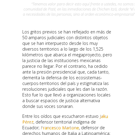
“Tenemos valor para decir esto aquí frente a ustedes, no somos s
comunidad de Pisté, en las inmediaciones de Chichen Itzá, donde “e
a necesidades de las personas, sino al orden económico-empresarial”.
Los gritos previos se han reflejado en más de
50 amparos judiciales con distintos objetos
que se han interpuesto desde los muy
diversos territorios a lo largo de los 1,525
kilómetros que abarca el megaproyecto, pero
la justicia de las instituciones mexicanas
parece no llegar. Por el contrario, ha cedido
ante la presión presidencial que, cada tanto,
demerita la defensa de los ecosistemas-
cuerpos-territorios del país y estigmatiza las
resoluciones judiciales que les dan la razón.
Esto fue lo que llevó a organizaciones locales
a buscar espacios de justicia alternativa
donde sus voces sonaran.
Entre los oídos que escucharon estuvo
Jaku
Pérez
, defensor territorial indígena de
Ecuador;
Francesco Martone
, defensor de
derechos humanos de Italia a Latinoamérica;