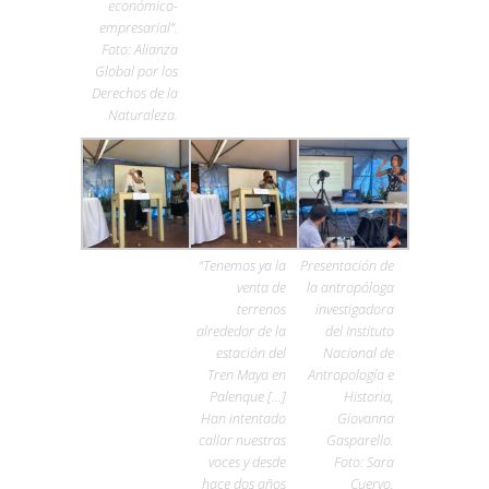
económico-
empresarial”.
Foto: Alianza
Global por los
Derechos de la
Naturaleza.
“Tenemos ya la
Presentación de
venta de
la antropóloga
terrenos
investigadora
alrededor de la
del Instituto
estación del
Nacional de
Tren Maya en
Antropología e
Palenque […]
Historia,
Han intentado
Giovanna
callar nuestras
Gasparello.
voces y desde
Foto: Sara
hace dos años
Cuervo.