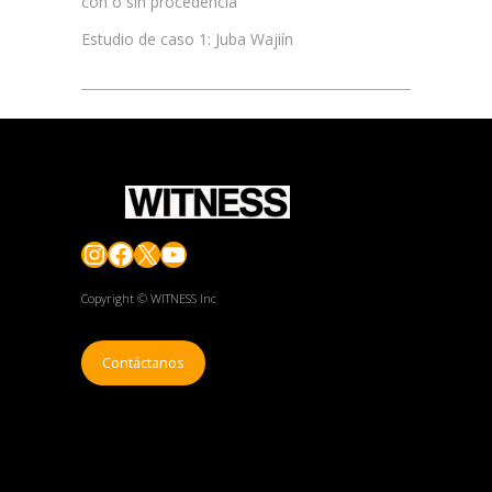
con o sin procedencia
Estudio de caso 1: Juba Wajiín
Instagram
Facebook
X
YouTube
Copyright © WITNESS Inc
Contáctanos