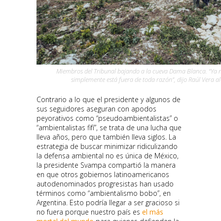
Miembros del Tribunal bajando a la cueva Dama Blanca. “Ya no
simplemente está fuera de toda razón”, dijo Raúl Vera al 
Contrario a lo que el presidente y algunos de
sus seguidores aseguran con apodos
peyorativos como “pseudoambientalistas” o
“ambientalistas fifí”, se trata de una lucha que
lleva años, pero que también lleva siglos. La
estrategia de buscar minimizar ridiculizando
la defensa ambiental no es única de México,
la presidente Svampa compartió la manera
en que otros gobiernos latinoamericanos
autodenominados progresistas han usado
términos como “ambientalismo bobo”, en
Argentina. Esto podría llegar a ser gracioso si
no fuera porque nuestro país es
el más