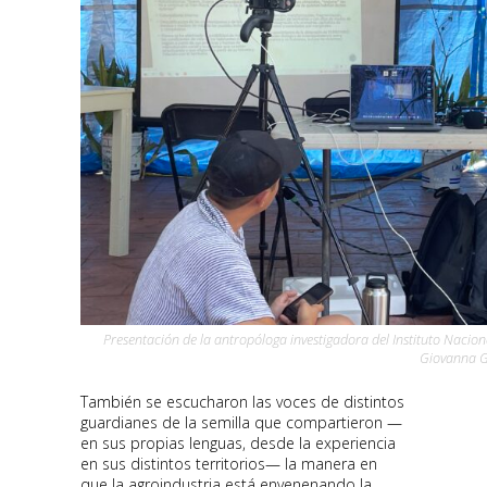
Presentación de la antropóloga investigadora del Instituto Nacion
Giovanna Ga
También se escucharon las voces de distintos
guardianes de la semilla que compartieron —
en sus propias lenguas, desde la experiencia
en sus distintos territorios— la manera en
que la agroindustria está envenenando la